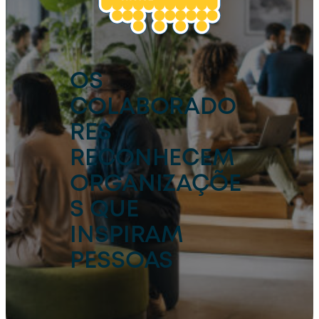
OS
COLABORADO
RES
RECONHECEM
ORGANIZAÇÕE
S QUE
INSPIRAM
PESSOAS